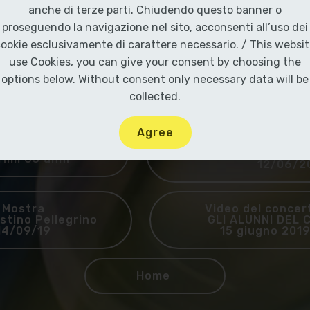
anche di terze parti. Chiudendo questo banner o
proseguendo la navigazione nel sito, acconsenti all’uso dei
9
Presepe Meccanico
PIO -
Natale 2021
ookie esclusivamente di carattere necessario. / This websi
use Cookies, you can give your consent by choosing the
options below. Without consent only necessary data will be
stagnole Community
Voci Fuori dal 
collected.
Choir
Agree
INSIEME PER
Beppe
Coordinamento regi
rimi 65 anni
12/06/2
Mostra
Video del conc
stino Pellegrino
GLI ALUNNI DEL 
14/09/19
15 giugno 20
Home