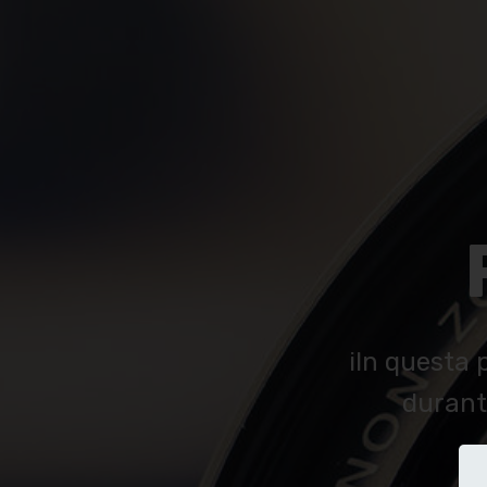
iIn questa 
durant