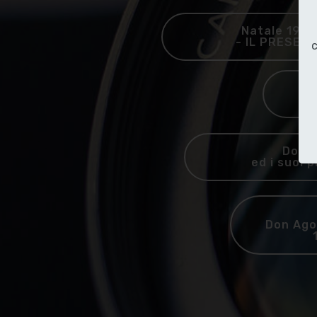
Natale 199
- IL PRESE
c
Ca
Don 
ed i suoi p
Don Ago