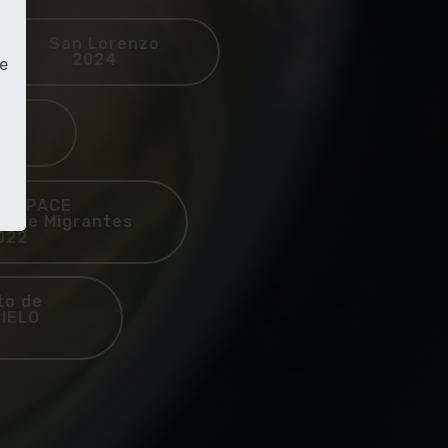
San Lorenzo
2024
te
Coro
 LA PACE
onale Migrantes
022
erto de
CIELO
19