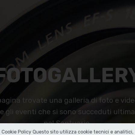
FOTOGALLER
pagina trovate una galleria di foto e vide
e gli eventi che si sono succeduti ulti
nel Santuario
Cookie Policy Questo sito utilizza cookie tecnici e analitici,